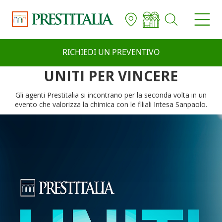
RICHIEDI UN PREVENTIVO
UNITI PER VINCERE
Gli agenti Prestitalia si incontrano per la seconda volta in un
evento che valorizza la chimica con le filiali Intesa Sanpaolo.